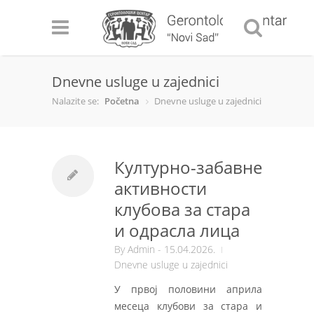
Dnevne usluge u zajednici
Nalazite se:
Početna
Dnevne usluge u zajednici
Културно-забавне
активности
клубова за стара
и одрасла лица
By
Admin
- 15.04.2026.
Dnevne usluge u zajednici
У првој половини априла
месеца клубови за стара и