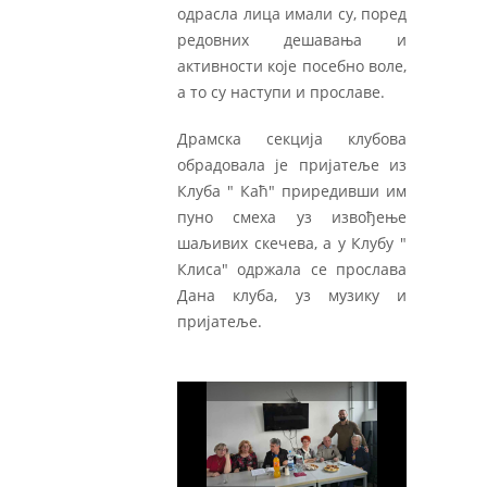
одрасла лица имали су, поред
редовних дешавања и
активности које посебно воле,
а то су наступи и прославе.
Драмска секција клубова
обрадовала је пријатеље из
Клуба " Каћ" приредивши им
пуно смеха уз извођење
шаљивих скечева, а у Клубу "
Клиса" одржала се прослава
Дана клуба, уз музику и
пријатеље.