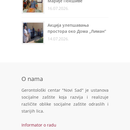
Марије Покшиве
16.07.2026.
Акција улепшавања
простора око Дома „Лиман“
14.07.2026.
O nama
Gerontološki centar "Novi Sad" je ustanova
socijalne zaštite koja razvija i realizuje
različite oblike socijalne zaštite odraslih i
starijih lica.
Informator o radu