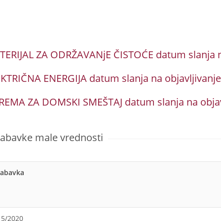
TERIJAL ZA ODRŽAVANјE ČISTOĆE datum slanja na 
KTRIČNA ENERGIJA datum slanja na objavljivanje
EMA ZA DOMSKI SMEŠTAJ datum slanja na objavlј
nabavke male vrednosti
nabavka
15/2020