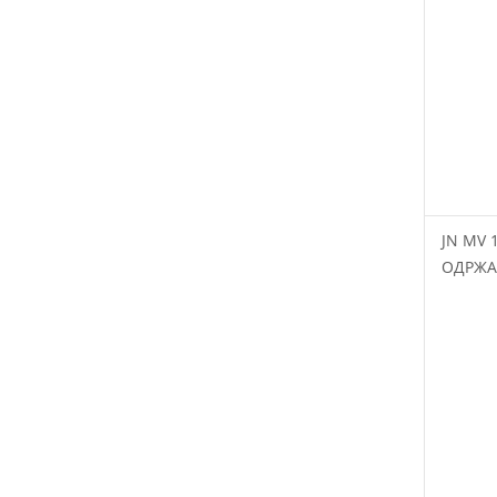
JN MV 
ОДРЖА