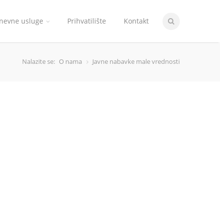
nevne usluge
Prihvatilište
Kontakt
Nalazite se:
O nama
Javne nabavke male vrednosti