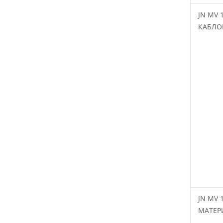
JN MV 
КАБЛО
JN MV 
МАТЕР