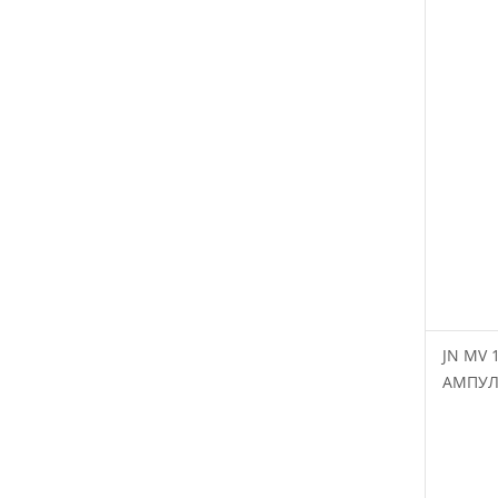
JN MV 
АМПУЛ