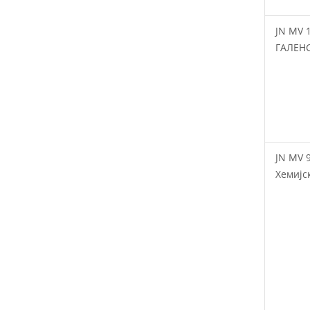
JN MV 
ГАЛЕН
JN MV 
Хемијс