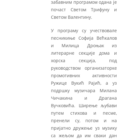
забавним програмом одана је
почаст Светом Трифуну и
Светом Валентину.
У програму су учествовале
песникиње Софија Већкалов
и Милица Дроњак из
литерарне секције дома и
хорска секција, под
руководством организаторке
промотивних активности
Ружице Вукић Рајић, а уз
подршку музичара Милана
Чичакина и Драгана
Вучковића. Ширење љубави
путем стихова и песме,
пренели су, потом и на
пријатно дружење уз музику
са жељом да им сваки дан