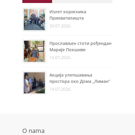
Излет корисника
Прихватилишта
30.07.2026.
Прослављен стоти рођендан
Марије Покшиве
16.07.2026.
Акција улепшавања
простора око Дома „Лиман“
14.07.2026.
O nama