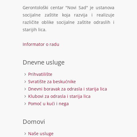
Gerontološki centar "Novi Sad" je ustanova
socijalne zaštite koja razvija i realizuje
različite oblike socijalne zaštite odraslih i
starijih lica.
Informator o radu
Dnevne usluge
Prihvatilište
Svratište za beskućnike
Dnevni boravak za odrasla i starija lica
Klubovi za odrasla i starija lica
Pomoć u kući i nega
Domovi
Naše usluge