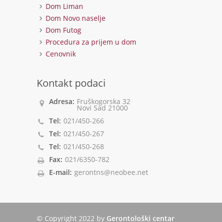
Dom Liman
Dom Novo naselje
Dom Futog
Procedura za prijem u dom
Cenovnik
Kontakt podaci
Adresa:
Fruškogorska 32
Novi Sad 21000
Tel:
021/450-266
Tel:
021/450-267
Tel:
021/450-268
Fax:
021/6350-782
E-mail:
gerontns@neobee.net
© Copyright 2022 by
Gerontološki centar