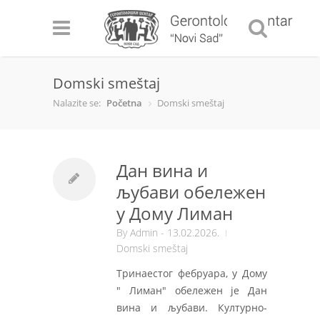
Domski smeštaj
Nalazite se:
Početna
Domski smeštaj
Дан вина и
љубави обележен
у Дому Лиман
By
Admin
- 13.02.2026.
Domski smeštaj
Тринаестог фебруара, у Дому
" Лиман" обележен је Дан
вина и љубави. Културно-