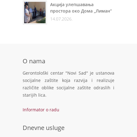
Акција улепшавања
простора око Дома „Лиман“
14.07.2026.
O nama
Gerontološki centar "Novi Sad" je ustanova
socijalne zaštite koja razvija i realizuje
različite oblike socijalne zaštite odraslih i
starijih lica.
Informator o radu
Dnevne usluge