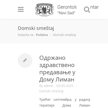
Domski smeštaj
Nalazite se:
Početna
Domski smeštaj
Одржано
здравствено
предавање у
Дому Лиман
By
Admin
- 03.09.2025.
Domski smeštaj
Трећег септембра, у радној
терапији Дома Лиман