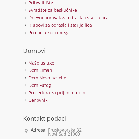
Prihvatilište
Svratište za beskućnike
Dnevni boravak za odrasla i starija lica
Klubovi za odrasla i starija lica
Pomoć u kući i nega
Domovi
Naše usluge
Dom Liman
Dom Novo naselje
Dom Futog
Procedura za prijem u dom
Cenovnik
Kontakt podaci
Adresa:
Fruškogorska 32
Novi Sad 21000