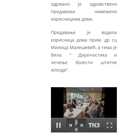
одржано је здравствено
предавање намењено
корисницима дома.
Предавање је водила
корисница дома прим. др сц
Милица Малешевић, а тема је
била: " Дијагностика и
лечење болести штитне
жлезде".